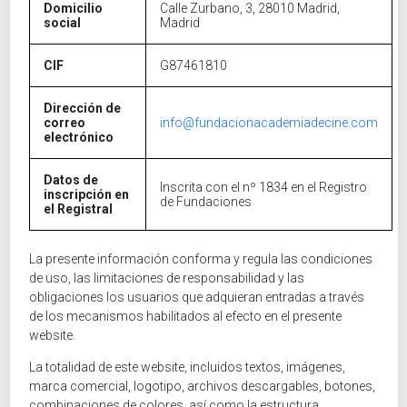
Domicilio
Calle Zurbano, 3, 28010 Madrid,
social
Madrid
CIF
G87461810
Dirección de
correo
info@fundacionacademiadecine.com
electrónico
Datos de
Inscrita con el nº 1834 en el Registro
inscripción en
de Fundaciones
el Registral
La presente información conforma y regula las condiciones
de uso, las limitaciones de responsabilidad y las
obligaciones los usuarios que adquieran entradas a través
de los mecanismos habilitados al efecto en el presente
website.
La totalidad de este website, incluidos textos, imágenes,
marca comercial, logotipo, archivos descargables, botones,
combinaciones de colores, así como la estructura,